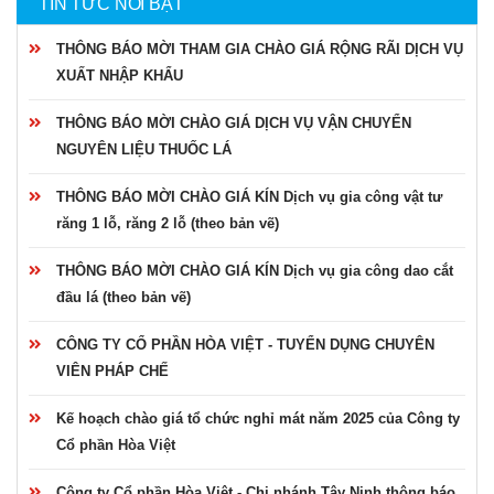
TIN TỨC NỔI BẬT
THÔNG BÁO MỜI THAM GIA CHÀO GIÁ RỘNG RÃI DỊCH VỤ
XUẤT NHẬP KHẨU
THÔNG BÁO MỜI CHÀO GIÁ DỊCH VỤ VẬN CHUYỂN
NGUYÊN LIỆU THUỐC LÁ
THÔNG BÁO MỜI CHÀO GIÁ KÍN Dịch vụ gia công vật tư
răng 1 lỗ, răng 2 lỗ (theo bản vẽ)
THÔNG BÁO MỜI CHÀO GIÁ KÍN Dịch vụ gia công dao cắt
đầu lá (theo bản vẽ)
CÔNG TY CỔ PHẦN HÒA VIỆT - TUYỂN DỤNG CHUYÊN
VIÊN PHÁP CHẾ
Kế hoạch chào giá tổ chức nghỉ mát năm 2025 của Công ty
Cổ phần Hòa Việt
Công ty Cổ phần Hòa Việt - Chi nhánh Tây Ninh thông báo