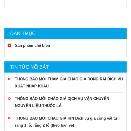
DANH MỤC
Sản phẩm chế biến
TIN TỨC NỔI BẬT
THÔNG BÁO MỜI THAM GIA CHÀO GIÁ RỘNG RÃI DỊCH VỤ
XUẤT NHẬP KHẨU
THÔNG BÁO MỜI CHÀO GIÁ DỊCH VỤ VẬN CHUYỂN
NGUYÊN LIỆU THUỐC LÁ
THÔNG BÁO MỜI CHÀO GIÁ KÍN Dịch vụ gia công vật tư
răng 1 lỗ, răng 2 lỗ (theo bản vẽ)