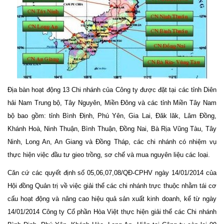
Địa bàn hoạt động 13 Chi nhánh của Công ty được đặt tại các tỉnh Diên
hải Nam Trung bộ, Tây Nguyên, Miền Đông và các tỉnh Miền Tây Nam
bộ bao gồm: tỉnh Bình Định, Phú Yên, Gia Lai, Đăk lăk, Lâm Đồng,
Khánh Hoà, Ninh Thuận, Bình Thuận, Đồng Nai, Bà Rịa Vũng Tàu, Tây
Ninh, Long An, An Giang và Đồng Tháp, các chi nhánh có nhiệm vụ
thực hiện việc đầu tư gieo trồng, sơ chế và mua nguyên liệu các loại.
Căn cứ các quyết định số 05,06,07,08/QĐ-CPHV ngày 14/01/2014 của
Hội đồng Quản trị về việc giải thể các chi nhánh trực thuộc nhằm tái cơ
cấu hoạt động và nâng cao hiệu quả sản xuất kinh doanh, kể từ ngày
14/01/2014 Công ty Cổ phần Hòa Việt thực hiện giải thể các Chi nhánh