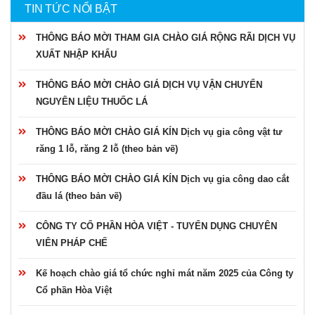
TIN TỨC NỔI BẬT
THÔNG BÁO MỜI THAM GIA CHÀO GIÁ RỘNG RÃI DỊCH VỤ
XUẤT NHẬP KHẨU
THÔNG BÁO MỜI CHÀO GIÁ DỊCH VỤ VẬN CHUYỂN
NGUYÊN LIỆU THUỐC LÁ
THÔNG BÁO MỜI CHÀO GIÁ KÍN Dịch vụ gia công vật tư
răng 1 lỗ, răng 2 lỗ (theo bản vẽ)
THÔNG BÁO MỜI CHÀO GIÁ KÍN Dịch vụ gia công dao cắt
đầu lá (theo bản vẽ)
CÔNG TY CỔ PHẦN HÒA VIỆT - TUYỂN DỤNG CHUYÊN
VIÊN PHÁP CHẾ
Kế hoạch chào giá tổ chức nghỉ mát năm 2025 của Công ty
Cổ phần Hòa Việt