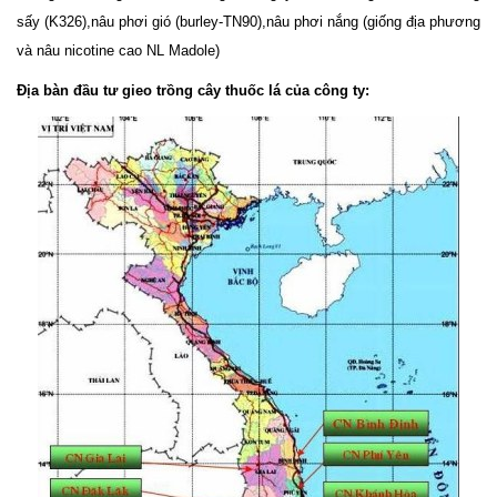
sấy (K326),nâu phơi gió (burley-TN90),nâu phơi nắng (giống địa phương
và nâu nicotine cao NL Madole)
Địa bàn đầu tư gieo trồng cây thuốc lá của công ty: