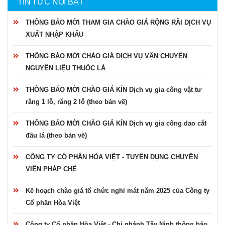
TIN TỨC NỔI BẬT
THÔNG BÁO MỜI THAM GIA CHÀO GIÁ RỘNG RÃI DỊCH VỤ
XUẤT NHẬP KHẨU
THÔNG BÁO MỜI CHÀO GIÁ DỊCH VỤ VẬN CHUYỂN
NGUYÊN LIỆU THUỐC LÁ
THÔNG BÁO MỜI CHÀO GIÁ KÍN Dịch vụ gia công vật tư
răng 1 lỗ, răng 2 lỗ (theo bản vẽ)
THÔNG BÁO MỜI CHÀO GIÁ KÍN Dịch vụ gia công dao cắt
đầu lá (theo bản vẽ)
CÔNG TY CỔ PHẦN HÒA VIỆT - TUYỂN DỤNG CHUYÊN
VIÊN PHÁP CHẾ
Kế hoạch chào giá tổ chức nghỉ mát năm 2025 của Công ty
Cổ phần Hòa Việt
Công ty Cổ phần Hòa Việt - Chi nhánh Tây Ninh thông báo