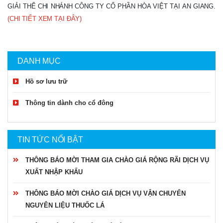
GIẢI THỂ CHI NHÁNH CÔNG TY CỔ PHẦN HÒA VIỆT TẠI AN GIANG.
(CHI TIẾT XEM TẠI ĐÂY)
DANH MỤC
Hồ sơ lưu trữ
Thông tin dành cho cổ đông
TIN TỨC NỔI BẬT
THÔNG BÁO MỜI THAM GIA CHÀO GIÁ RỘNG RÃI DỊCH VỤ
XUẤT NHẬP KHẨU
THÔNG BÁO MỜI CHÀO GIÁ DỊCH VỤ VẬN CHUYỂN
NGUYÊN LIỆU THUỐC LÁ