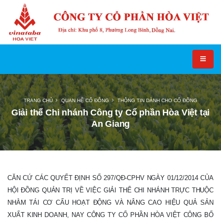
TRANG CHỦ
QUAN HỆ CỔ ĐÔNG
THÔNG TIN DÀNH CHO CỔ ĐÔNG
Giải thể Chi nhánh Công ty Cổ phần Hòa Việt tại
An Giang
CĂN CỨ CÁC QUYẾT ĐỊNH SỐ 297/QĐ-CPHV NGÀY 01/12/2014 CỦA
HỘI ĐỒNG QUẢN TRỊ VỀ VIỆC GIẢI THỂ CHI NHÁNH TRỰC THUỘC
NHẰM TÁI CƠ CẤU HOẠT ĐỘNG VÀ NÂNG CAO HIỆU QUẢ SẢN
XUẤT KINH DOANH, NAY CÔNG TY CỔ PHẦN HÒA VIỆT CÔNG BỐ