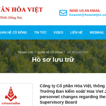
SEND US AN EMAIL
hoaviet@hoavietjsc.c
UAN HỆ CỔ ĐÔNG
TIN TỨC
VIDEO
LIÊN HỆ
WEBMAIL
TRANG CHỦ
QUAN HỆ CỔ ĐÔNG
HỒ SƠ LƯU TRỮ
Hồ sơ lưu trữ
Công ty Cổ phần Hòa Việt, thông
Trưởng Ban kiểm soát/ Hoa Viet
personnel changes regarding the 
Supervisory Board