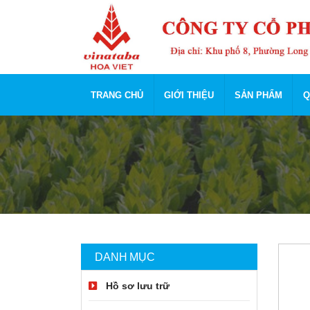
TRANG CHỦ
GIỚI THIỆU
SẢN PHẨM
Q
DANH MỤC
Hồ sơ lưu trữ