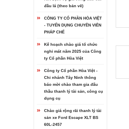
đầu lá (theo bản vẽ)
CÔNG TY CỔ PHẦN HÒA VIỆT
- TUYỂN DỤNG CHUYÊN VIÊN
PHÁP CHẾ
Kế hoạch chào giá tổ chức
nghỉ mát năm 2025 của Công
ty Cổ phần Hòa Việt
Công ty Cổ phần Hòa Việt -
Chi nhánh Tây Ninh thông
báo mời chào tham gia đấu
thầu thanh lý tài sản, công cụ
dụng cụ
Chào giá rộng rãi thanh lý tài
sản xe Ford Escape XLT BS
60L-2457