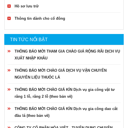
Hồ sơ lưu trữ
Thông tin dành cho cổ đông
TIN TỨC NỔI BẬT
THÔNG BÁO MỜI THAM GIA CHÀO GIÁ RỘNG RÃI DỊCH VỤ
XUẤT NHẬP KHẨU
THÔNG BÁO MỜI CHÀO GIÁ DỊCH VỤ VẬN CHUYỂN
NGUYÊN LIỆU THUỐC LÁ
THÔNG BÁO MỜI CHÀO GIÁ KÍN Dịch vụ gia công vật tư
răng 1 lỗ, răng 2 lỗ (theo bản vẽ)
THÔNG BÁO MỜI CHÀO GIÁ KÍN Dịch vụ gia công dao cắt
đầu lá (theo bản vẽ)
CÔNG TY CỔ PHẦN HÒA VIỆT - TUYỂN DỤNG CHUYÊN