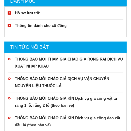
DANH MỤC
Hồ sơ lưu trữ
Thông tin dành cho cổ đông
TIN TỨC NỔI BẬT
THÔNG BÁO MỜI THAM GIA CHÀO GIÁ RỘNG RÃI DỊCH VỤ
XUẤT NHẬP KHẨU
THÔNG BÁO MỜI CHÀO GIÁ DỊCH VỤ VẬN CHUYỂN
NGUYÊN LIỆU THUỐC LÁ
THÔNG BÁO MỜI CHÀO GIÁ KÍN Dịch vụ gia công vật tư
răng 1 lỗ, răng 2 lỗ (theo bản vẽ)
THÔNG BÁO MỜI CHÀO GIÁ KÍN Dịch vụ gia công dao cắt
đầu lá (theo bản vẽ)