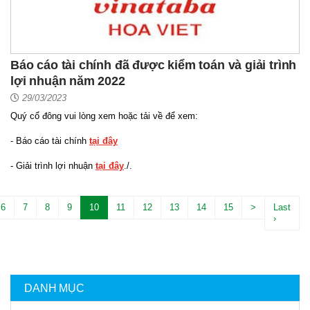
Báo cáo tài chính đã được kiểm toán và giải trình
lợi nhuận năm 2022
29/03/2023
Quý cổ đông vui lòng xem hoặc tải về để xem:
- Báo cáo tài chính
tại đây
- Giải trình lợi nhuận
tại đây
./.
6
7
8
9
10
11
12
13
14
15
>
Last
›
DANH MỤC