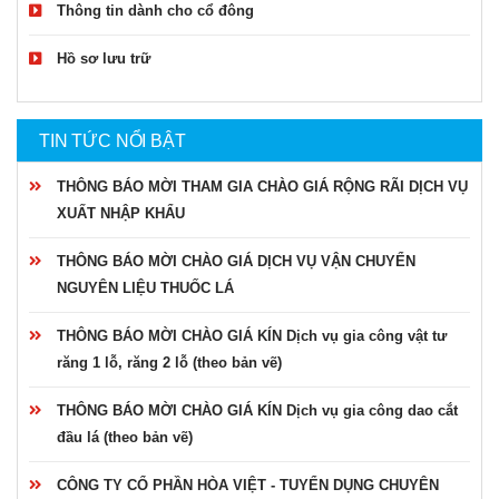
Thông tin dành cho cổ đông
Hồ sơ lưu trữ
TIN TỨC NỔI BẬT
THÔNG BÁO MỜI THAM GIA CHÀO GIÁ RỘNG RÃI DỊCH VỤ
XUẤT NHẬP KHẨU
THÔNG BÁO MỜI CHÀO GIÁ DỊCH VỤ VẬN CHUYỂN
NGUYÊN LIỆU THUỐC LÁ
THÔNG BÁO MỜI CHÀO GIÁ KÍN Dịch vụ gia công vật tư
răng 1 lỗ, răng 2 lỗ (theo bản vẽ)
THÔNG BÁO MỜI CHÀO GIÁ KÍN Dịch vụ gia công dao cắt
đầu lá (theo bản vẽ)
CÔNG TY CỔ PHẦN HÒA VIỆT - TUYỂN DỤNG CHUYÊN