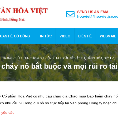
SEND US AN EMAIL
hoaviet@hoavietjsc.c
UAN HỆ CỔ ĐÔNG
TIN TỨC
VIDEO
LIÊN HỆ
WEBMAIL
TRANG CHỦ
TIN TỨC & SỰ KIỆN
NHU CẦU VỀ VẬT TƯ, HÀNG HÓA, DỊCH VỤ
háy nổ bắt buộc và mọi rủi ro tà
y Cổ phần Hòa Việt có nhu cầu chào giá Chào mua Bảo hiểm cháy nổ 
 có nhu cầu vui lòng gửi hồ sơ trực tiếp tại Văn phòng Công ty hoặc c
 yêu cầu;