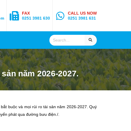
FAX
CALL US NOW
om
0251 3981 630
0251 3981 631
i sản năm 2026-2027.
bắt buộc và mọi rủi ro tài sản năm 2026-2027. Quý
huyển phát qua đường bưu điện./.