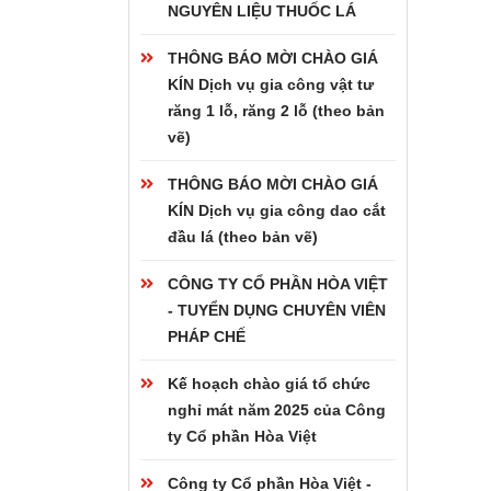
NGUYÊN LIỆU THUỐC LÁ
THÔNG BÁO MỜI CHÀO GIÁ
KÍN Dịch vụ gia công vật tư
răng 1 lỗ, răng 2 lỗ (theo bản
vẽ)
THÔNG BÁO MỜI CHÀO GIÁ
KÍN Dịch vụ gia công dao cắt
đầu lá (theo bản vẽ)
CÔNG TY CỔ PHẦN HÒA VIỆT
- TUYỂN DỤNG CHUYÊN VIÊN
PHÁP CHẾ
Kế hoạch chào giá tổ chức
nghỉ mát năm 2025 của Công
ty Cổ phần Hòa Việt
Công ty Cổ phần Hòa Việt -