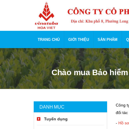
TRANG CHỦ
GIỚI THIỆU
SẢN PHẨM
Q
Chào mua Bảo hiểm c
Công t
DANH MỤC
đối tác
Tuyển dụng
-
Hồ sơ