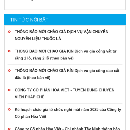
TIN TỨC NỔI BẬT
THÔNG BÁO MỜI CHÀO GIÁ DỊCH VỤ VẬN CHUYỂN
NGUYÊN LIỆU THUỐC LÁ
THÔNG BÁO MỜI CHÀO GIÁ KÍN Dịch vụ gia công vật tư
răng 1 lỗ, răng 2 lỗ (theo bản vẽ)
THÔNG BÁO MỜI CHÀO GIÁ KÍN Dịch vụ gia công dao cắt
đầu lá (theo bản vẽ)
CÔNG TY CỔ PHẦN HÒA VIỆT - TUYỂN DỤNG CHUYÊN
VIÊN PHÁP CHẾ
Kế hoạch chào giá tổ chức nghỉ mát năm 2025 của Công ty
Cổ phần Hòa Việt
Công ty Cổ phần Hòa Việt - Chi nhánh Tây Ninh thông báo