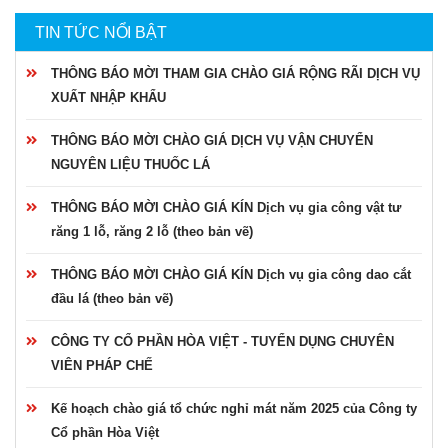
TIN TỨC NỔI BẬT
THÔNG BÁO MỜI THAM GIA CHÀO GIÁ RỘNG RÃI DỊCH VỤ
XUẤT NHẬP KHẨU
THÔNG BÁO MỜI CHÀO GIÁ DỊCH VỤ VẬN CHUYỂN
NGUYÊN LIỆU THUỐC LÁ
THÔNG BÁO MỜI CHÀO GIÁ KÍN Dịch vụ gia công vật tư
răng 1 lỗ, răng 2 lỗ (theo bản vẽ)
THÔNG BÁO MỜI CHÀO GIÁ KÍN Dịch vụ gia công dao cắt
đầu lá (theo bản vẽ)
CÔNG TY CỔ PHẦN HÒA VIỆT - TUYỂN DỤNG CHUYÊN
VIÊN PHÁP CHẾ
Kế hoạch chào giá tổ chức nghỉ mát năm 2025 của Công ty
Cổ phần Hòa Việt