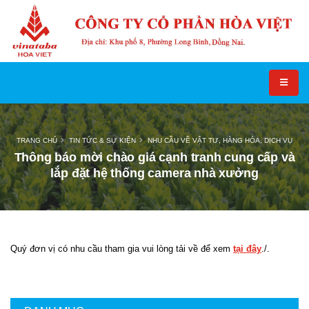
TRANG CHỦ
TIN TỨC & SỰ KIỆN
NHU CẦU VỀ VẬT TƯ, HÀNG HÓA, DỊCH VỤ
Thông báo mời chào giá cạnh tranh cung cấp và
lắp đặt hệ thống camera nhà xưởng
Quý đơn vị có nhu cầu tham gia vui lòng tải về để xem
tại đây
./.