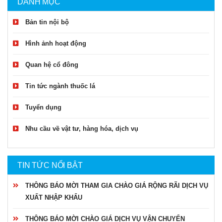
DANH MỤC
Bản tin nội bộ
Hình ảnh hoạt động
Quan hệ cổ đông
Tin tức ngành thuốc lá
Tuyển dụng
Nhu cầu về vật tư, hàng hóa, dịch vụ
TIN TỨC NỔI BẬT
THÔNG BÁO MỜI THAM GIA CHÀO GIÁ RỘNG RÃI DỊCH VỤ
XUẤT NHẬP KHẨU
THÔNG BÁO MỜI CHÀO GIÁ DỊCH VỤ VẬN CHUYỂN