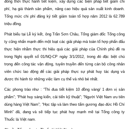
đồng thời thực hành tiết kiệm, xây dựng các biện pháp tiết giảm chi
phí, hạ giá thành sản phẩm, nâng cao hiệu quả sản xuất kinh doanh.
Tổng mức chi phí đăng ký tiết giảm toàn tổ hợp năm 2012 là 62.789
triệu đồng.
Phát biểu tại Lễ ký kết, ông Trần Sơn Châu, Tổng giám đốc Tổng công
ty cũng nhấn mạnh đến một loạt các giải pháp mà toàn tổ hợp phấn đấu
thực hiện nhằm thực thi hiệu quả các giải pháp của Chính phủ đề ra
trong Nghị quyết số 01/NQ-CP ngày 3/1/2012, trong đó đặc biệt chú
trọng đến công tác vận động, tuyên truyền đến từng cán bộ công nhân
viên chức lao động để các giải pháp thực sự phát huy tác dụng và
được thi hành từ những việc làm cụ thể và nhỏ bé nhất.
Các phong trào như : “Thi đua tiết kiệm 10 đồng vàng/ 1 đơn vị sản
phẩm”; “Phát huy sáng kiến, cải tiến kỹ thuật”; “Người Việt Nam ưu tiên
dùng hàng Việt Nam”; “Học tập và làm theo tấm gương đạo đức Hồ Chí
Minh” đã, đang và sẽ tiếp tục phát huy mạnh mẽ tại Tổng công ty
Thuốc lá Việt nam.