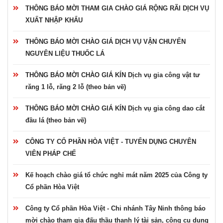
THÔNG BÁO MỜI THAM GIA CHÀO GIÁ RỘNG RÃI DỊCH VỤ
XUẤT NHẬP KHẨU
THÔNG BÁO MỜI CHÀO GIÁ DỊCH VỤ VẬN CHUYỂN
NGUYÊN LIỆU THUỐC LÁ
THÔNG BÁO MỜI CHÀO GIÁ KÍN Dịch vụ gia công vật tư
răng 1 lỗ, răng 2 lỗ (theo bản vẽ)
THÔNG BÁO MỜI CHÀO GIÁ KÍN Dịch vụ gia công dao cắt
đầu lá (theo bản vẽ)
CÔNG TY CỔ PHẦN HÒA VIỆT - TUYỂN DỤNG CHUYÊN
VIÊN PHÁP CHẾ
Kế hoạch chào giá tổ chức nghỉ mát năm 2025 của Công ty
Cổ phần Hòa Việt
Công ty Cổ phần Hòa Việt - Chi nhánh Tây Ninh thông báo
mời chào tham gia đấu thầu thanh lý tài sản, công cụ dụng