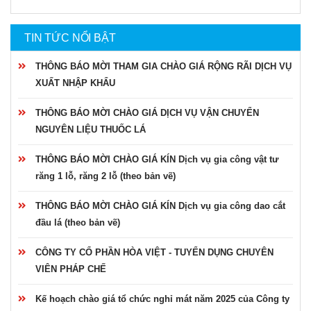
TIN TỨC NỔI BẬT
THÔNG BÁO MỜI THAM GIA CHÀO GIÁ RỘNG RÃI DỊCH VỤ
XUẤT NHẬP KHẨU
THÔNG BÁO MỜI CHÀO GIÁ DỊCH VỤ VẬN CHUYỂN
NGUYÊN LIỆU THUỐC LÁ
THÔNG BÁO MỜI CHÀO GIÁ KÍN Dịch vụ gia công vật tư
răng 1 lỗ, răng 2 lỗ (theo bản vẽ)
THÔNG BÁO MỜI CHÀO GIÁ KÍN Dịch vụ gia công dao cắt
đầu lá (theo bản vẽ)
CÔNG TY CỔ PHẦN HÒA VIỆT - TUYỂN DỤNG CHUYÊN
VIÊN PHÁP CHẾ
Kế hoạch chào giá tổ chức nghỉ mát năm 2025 của Công ty