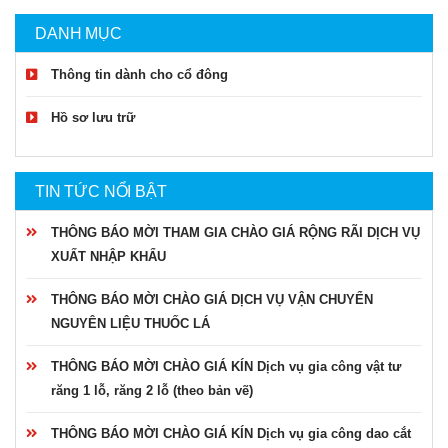
DANH MỤC
Thông tin dành cho cổ đông
Hồ sơ lưu trữ
TIN TỨC NỔI BẬT
THÔNG BÁO MỜI THAM GIA CHÀO GIÁ RỘNG RÃI DỊCH VỤ
XUẤT NHẬP KHẨU
THÔNG BÁO MỜI CHÀO GIÁ DỊCH VỤ VẬN CHUYỂN
NGUYÊN LIỆU THUỐC LÁ
THÔNG BÁO MỜI CHÀO GIÁ KÍN Dịch vụ gia công vật tư
răng 1 lỗ, răng 2 lỗ (theo bản vẽ)
THÔNG BÁO MỜI CHÀO GIÁ KÍN Dịch vụ gia công dao cắt