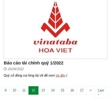
Báo cáo tài chính quý 1/2022
26/04/2022
Quý cổ đông vui lòng tải về để xem
tại đây
./.
9
10
11
12
13
14
15
16
17
>
Last
›