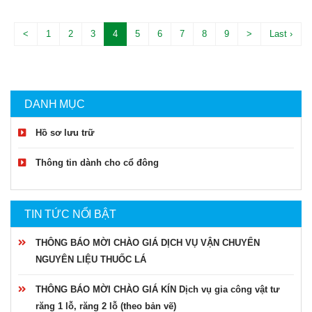
<
1
2
3
4
5
6
7
8
9
>
Last ›
DANH MỤC
Hồ sơ lưu trữ
Thông tin dành cho cổ đông
TIN TỨC NỔI BẬT
THÔNG BÁO MỜI CHÀO GIÁ DỊCH VỤ VẬN CHUYỂN
NGUYÊN LIỆU THUỐC LÁ
THÔNG BÁO MỜI CHÀO GIÁ KÍN Dịch vụ gia công vật tư
răng 1 lỗ, răng 2 lỗ (theo bản vẽ)